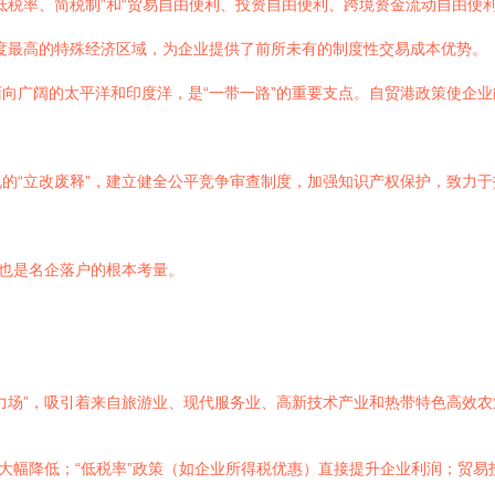
低税率、简税制”和“贸易自由便利、投资自由便利、跨境资金流动自由便
度最高的特殊经济区域，为企业提供了前所未有的制度性交易成本优势。
向广阔的太平洋和印度洋，是“一带一路”的重要支点。自贸港政策使企
的“立改废释”，建立健全公平竞争审查制度，加强知识产权保护，致力
，也是名企落户的根本考量。
力场”，吸引着来自旅游业、现代服务业、高新技术产业和热带特色高效
本大幅降低；“低税率”政策（如企业所得税优惠）直接提升企业利润；贸